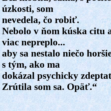
úzkosti, som
nevedela, čo robiť.
Nebolo v ňom kúska citu a
viac nepreplo...
aby sa nestalo niečo horši
s tým, ako ma
dokázal psychicky zdepta
Zrútila som sa. Opäť.“