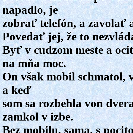
napadlo, je
zobrať telefón, a zavolať
Povedať jej, že to nezvlá
Byť v cudzom meste a ocitn
na mňa moc.
On však mobil schmatol, 
a keď
som sa rozbehla von dvera
zamkol v izbe.
Bez mobilu, sama, s pocit