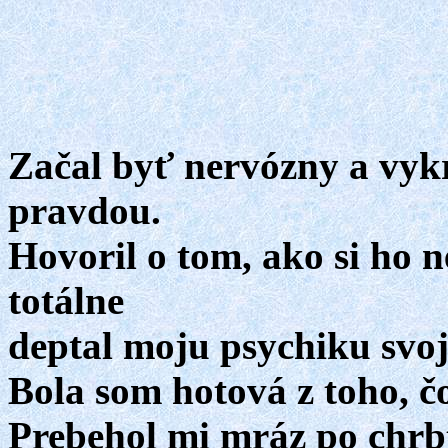
Začal byť nervózny a vykr
pravdou.
Hovoril o tom, ako si ho 
totálne
deptal moju psychiku svo
Bola som hotová z toho, čo
Prebehol mi mráz po chrbt