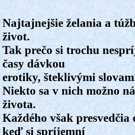
Najtajnejšie želania a túž
život.
Tak prečo si trochu nespr
časy dávkou
erotiky, šteklivými slova
Niekto sa v nich možno n
života.
Každého však presvedčia 
keď si spríjemní