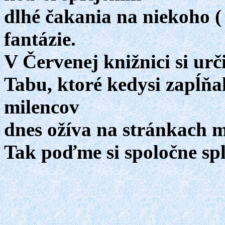
dlhé čakania na niekoho ( 
fantázie.
V Červenej knižnici si urč
Tabu, ktoré kedysi zapĺňa
milencov
dnes ožíva na stránkach m
Tak poďme si spoločne spl