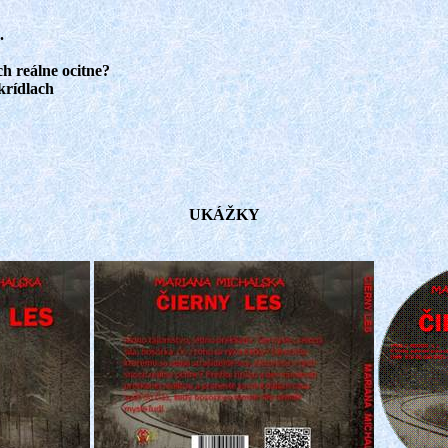
.
ch reálne ocitne?
 krídlach
UKÁŽKY