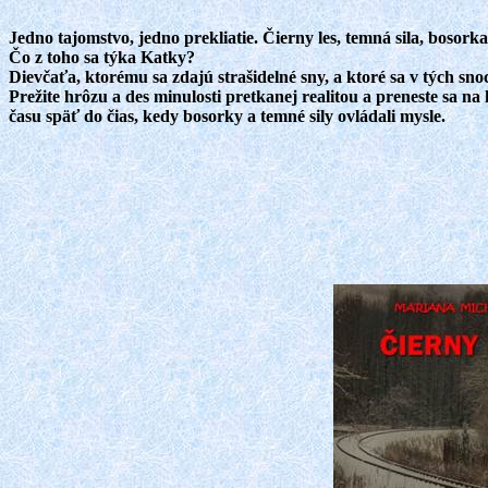
Jedno tajomstvo, jedno prekliatie. Čierny les, temná sila, bosorka
Čo z toho sa týka Katky?
Dievčaťa, ktorému sa zdajú strašidelné sny, a ktoré sa v tých sno
Prežite hrôzu a des minulosti pretkanej realitou a preneste sa na
času späť do čias, kedy bosorky a temné sily ovládali mysle.