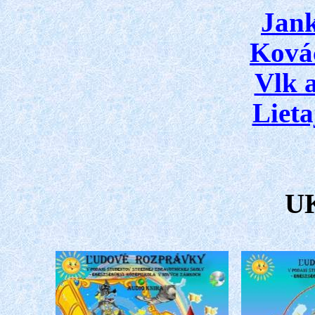
Jan
Ková
Vlk a
Lieta
U