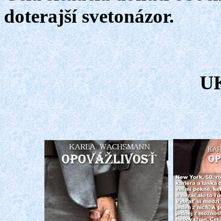
doterajší svetonázor.
U