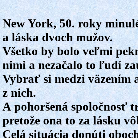
New York, 50. roky minulé
a láska dvoch mužov.
Všetko by bolo veľmi pekn
nimi a nezačalo to ľudí za
Vybrať si medzi väzením a
z nich.
A pohoršená spoločnosť tr
pretože ona to za lásku v
Celá situácia donúti obo