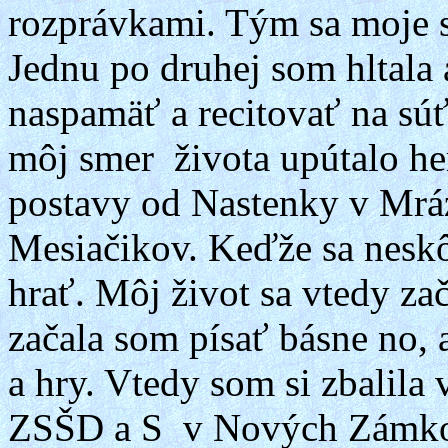
rozprávkami. Tým sa moje s
Jednu po druhej som hltala 
naspamäť a recitovať na sú
môj smer života upútalo he
postavy od Nastenky v Mrá
Mesiačikov. Keďže sa neskôr
hrať. Môj život sa vtedy z
začala som písať básne no, a
a hry. Vtedy som si zbalila 
ZSŠD a S
v Nových Zámko