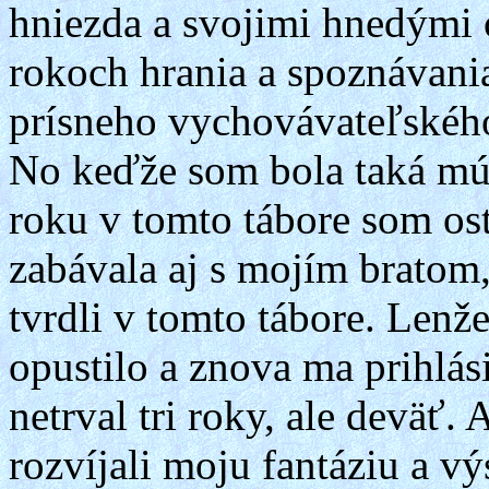
hniezda a svojimi hnedými 
rokoch hrania a spoznávani
prísneho vychovávateľského 
No keďže som bola taká múd
roku v tomto tábore som ost
zabávala aj s mojím bratom, 
tvrdli v tomto tábore. Lenž
opustilo a znova ma prihlás
netrval tri roky, ale deväť. 
rozvíjali moju fantáziu a 