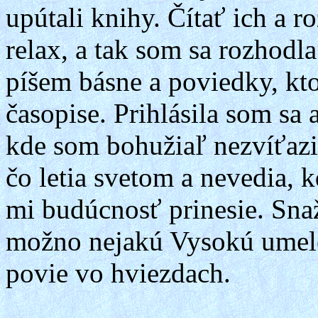
upútali knihy. Čítať ich a r
relax, a tak som sa rozhodl
píšem básne a poviedky, kto
časopise. Prihlásila som sa
kde som bohužiaľ nezvíťazi
čo letia svetom a nevedia, k
mi budúcnosť prinesie. Sna
možno nejakú Vysokú umelec
povie vo hviezdach.