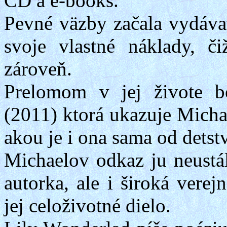
CD a
e-books
.
Pevné väzby začala vydávať
svoje vlastné náklady, č
zároveň.
Prelomom v jej živote b
(2011) ktorá ukazuje Mich
akou je i ona sama od detst
Michaelov
odkaz ju neustál
autorka, ale i široká vere
jej celoživotné dielo.