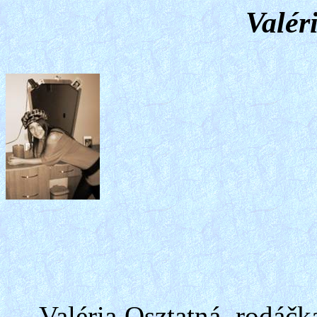
Valér
Valéria Osztatná, rodá