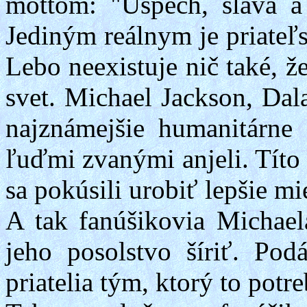
mottom: "Úspech, sláva a 
Jediným reálnym je priateľ
Lebo neexistuje nič také, 
svet. Michael
Jackson
,
Dal
najznámejšie humanitárne 
ľuďmi zvanými anjeli. Títo 
sa pokúsili urobiť lepšie mi
A tak fanúšikovia Michae
jeho posolstvo šíriť. Po
priatelia tým, ktorý to potr