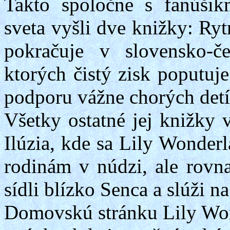
Takto spoločne s fanúši
sveta vyšli dve knižky: Ry
pokračuje v slovensko-
ktorých čistý zisk poputuj
podporu vážne chorých detí 
Všetky ostatné jej knižky 
Ilúzia, kde sa
Lily
Wonderl
rodinám v núdzi, ale rovna
sídli blízko Senca a slúži n
Domovskú stránku
Lily
Wo