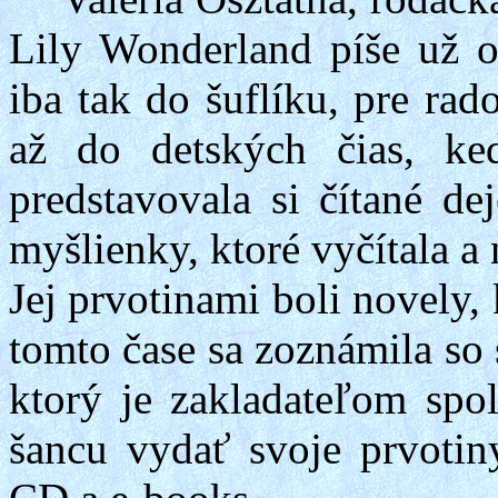
Lily
Wonderland
píše už o
iba tak do
šuflíku
, pre rad
až do detských čias, ke
predstavovala si čítané de
myšlienky, ktoré vyčítala a 
Jej prvotinami boli novely,
tomto čase sa zoznámila s
ktorý je zakladateľom spo
šancu vydať svoje prvotiny