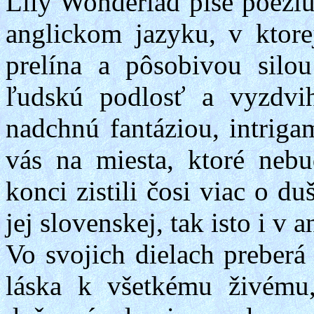
Lily
Wonderlad
píše poéziu
anglickom jazyku, v ktore
prelína a pôsobivou silo
ľudskú podlosť a vyzdvih
nadchnú fantáziou, intrig
vás na miesta, ktoré nebu
konci zistili čosi viac o 
jej slovenskej, tak isto i v 
Vo svojich dielach preberá
láska k všetkému živému