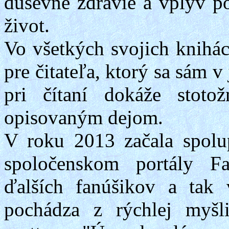
duševné zdravie a vplyv po
život.
Vo všetkých svojich knihác
pre čitateľa, ktorý sa sám v
pri čítaní dokáže stoto
opisovaným dejom.
V roku 2013 začala spolu
spoločenskom portály
F
ďalších fanúšikov a tak 
pochádza z rýchlej myšl